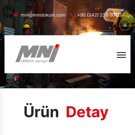
mni@mnidokum.com
+90 (342) 239 00 03
Ürün
Anasayfa
Ürünler
Ürün
Detay