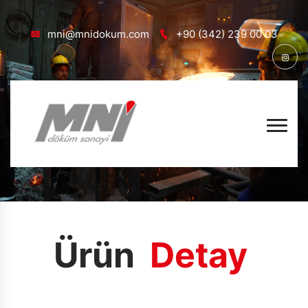
mni@mnidokum.com
+90 (342) 239 00 03
Ürün
Anasayfa
Ürünler
Ürün
Detay