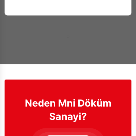
‹
›
Neden Mni Döküm
Sanayi?