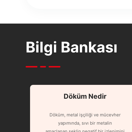
Bilgi Bankası
Döküm Nedir
Döküm, metal işçiliği ve mücevher
yapımında, sıvı bir metalin
amaçlanan şeklin negatif bir izlenimini