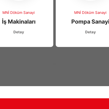
MNİ Döküm Sanayi
MNİ Döküm Sanayi
İş Makinaları
Pompa Sanay
Detay
Detay
‹
›