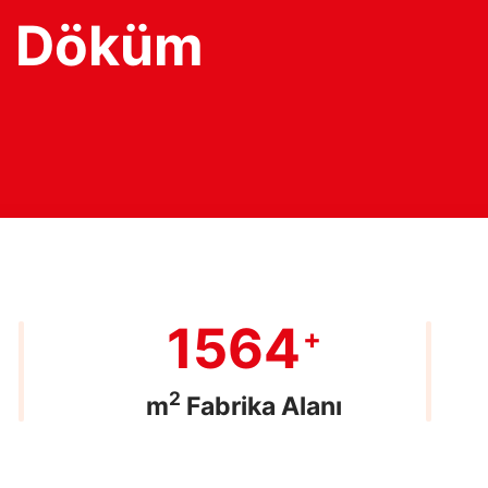
i Döküm
1932
+
2
m
Fabrika Alanı