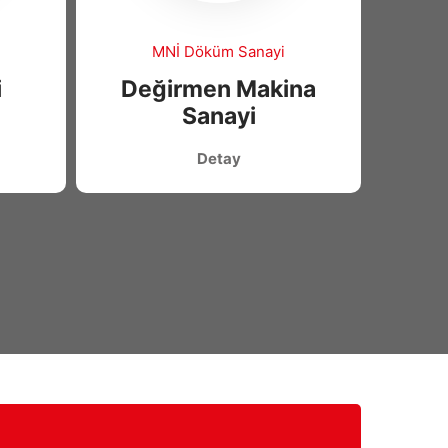
MNİ Döküm Sanayi
i
Değirmen Makina
Sanayi
Detay