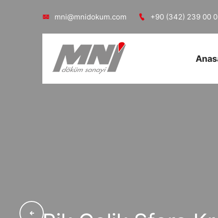
mni@mnidokum.com
+90 (342) 239 00 
Anas