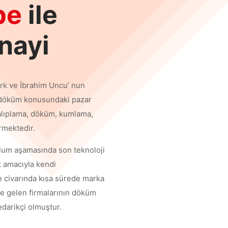
be
ile
nayi
rk ve İbrahim Uncu’ nun
i döküm konusundaki pazar
alıplama, döküm, kumlama,
rmektedir.
ulum aşamasında son teknoloji
ak amacıyla kendi
ge civarında kısa sürede marka
de gelen firmalarının döküm
darikçi olmuştur.